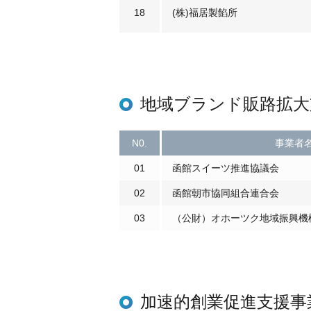
18
(株)福居製餡所
地域ブランド販路拡大
N0.
事業者
01
函館スイーツ推進協議会
02
函館朝市協同組合連合会
03
（公財）オホーツク地域振興機
加速的創業促進支援事