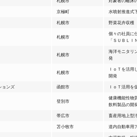
札幌市
対象者の離床
京極町
水噴射推進式
札幌市
野菜花卉収穫
個々の社員に
札幌市
「ＳＵＢＬＩ
海洋モニタリ
札幌市
発
ＩｏＴを活用
札幌市
開発
ションズ
函館市
ＩｏＴ活用を
健康機能性物
登別市
飲料製品の開
帯広市
畜産用地上型
苫小牧市
道内自動車用