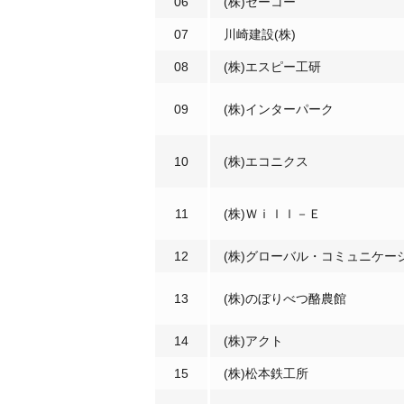
06
(株)セーコー
07
川崎建設(株)
08
(株)エスピー工研
09
(株)インターパーク
10
(株)エコニクス
11
(株)Ｗｉｌｌ－Ｅ
12
(株)グローバル・コミュニケー
13
(株)のぼりべつ酪農館
14
(株)アクト
15
(株)松本鉄工所