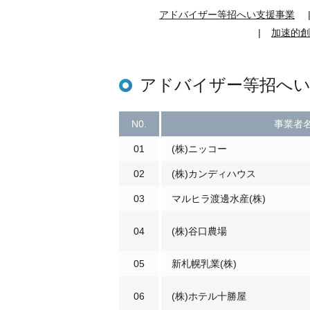
アドバイザー等招へい支援事業
加速的創
アドバイザー等招へい
N0.
事業者
01
(株)ニッコー
02
(株)カンディハウス
03
マルヒラ渡邊水産(株)
04
(株)谷口農場
05
新札幌乳業(株)
06
(株)ホテル十勝屋