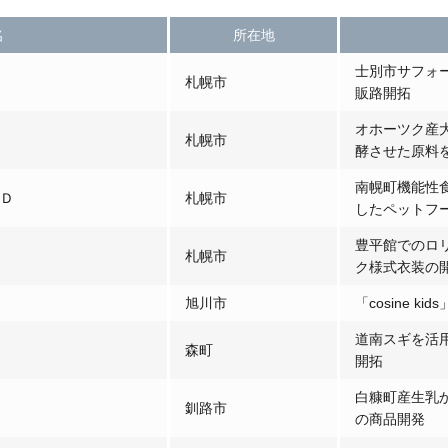
名
所在地
士別市サフォ
札幌市
販路開拓
オホーツク産
札幌市
酵させた原料
南幌町機能性
ＬＤ
札幌市
したペットフ
豊平館でのロ
札幌市
ク様式衣装の
旭川市
「cosine k
道南スギを活
森町
開拓
白糠町産生乳
釧路市
の商品開発