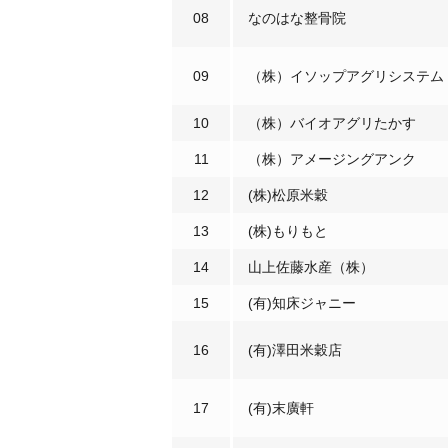
08
なのはな整骨院
09
（株）イソップアグリシステム
10
（株）バイオアグリたかす
11
（株）アメージングアンク
12
(株)松原米穀
13
(株)もりもと
14
山上佐藤水産（株）
15
(有)知床ジャニー
16
(有)澤田米穀店
17
(有)末廣軒