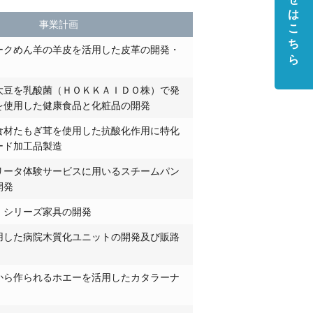
お問い合わせはこちら
事業計画
ークめん羊の羊皮を活用した皮革の開発・
大豆を乳酸菌（ＨＯＫＫＡＩＤＯ株）で発
を使用した健康食品と化粧品の開発
食材たもぎ茸を使用した抗酸化作用に特化
ード加工品製造
リータ体験サービスに用いるスチームパン
開発
ids」シリーズ家具の開発
用した病院木質化ユニットの開発及び販路
から作られるホエーを活用したカタラーナ