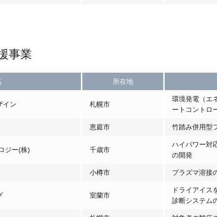
援事業
名
所在地
環境発電（エ
ザイン
札幌市
ートコントロ
恵庭市
竹踏み併用型
ハイパワー対
ジー(株)
千歳市
の開発
小樽市
プラズマ溶接
ドライアイス
グ
室蘭市
診断システム