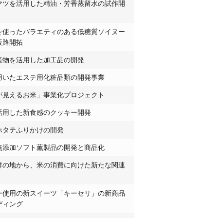
マツを活用した精油・芳香蒸留水の試作開
を使ったバラエティのある低糖質ソイヌー
販路開拓
産物を活用した加工品の開発
用いたエステ用化粧品類の開発事業
が見えるお米」事業化プロジェクト
活用した新食感のクッキー開発
ホタテふりかけの開発
無添加ソフト薫製品の開発と商品化
祥の地から、米の消費に向けた新たな関連
ー使用の新スイーツ「キーセリ」の新商品
ディング