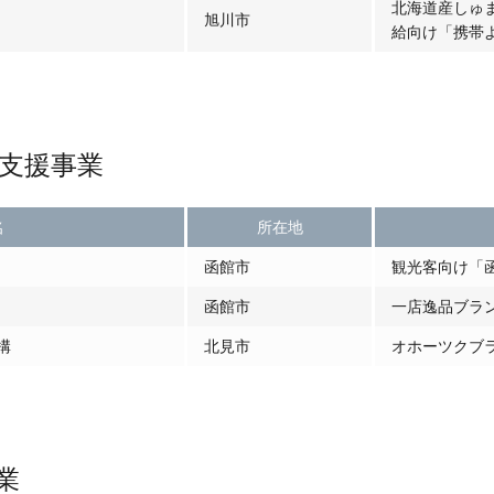
北海道産しゅ
旭川市
給向け「携帯
支援事業
名
所在地
函館市
観光客向け「
函館市
一店逸品ブラ
構
北見市
オホーツクブ
業