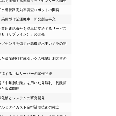
のみを感知する無線マットセンサーの開発
下水道管路高効率調査ロボットの開発
 乗用型作業運搬車 開発製造事業
仕事用電話番号を簡単に支給するサービス
ＮＥ（サブライン）」の開発
ングセンサを備えた高機能水中カメラの開
した畜産飼料貯蔵タンクの残量計測装置の
促進する小型サーバーの試作開発
質「中鎖脂肪酸」を用いた発酵乳・乳酸菌
発と販路開拓
浄化槽とシステムの研究開発
アルミダイカスト金型補修技術の確立