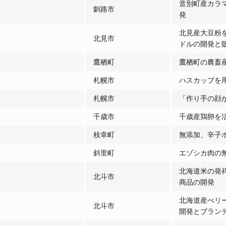
音別町産カラ
釧路市
発
北見産大豆粉
北見市
ドルの開発と
鷹栖町
鷹栖町の農畜
札幌市
ハスカップを
札幌市
「作り手の顔
千歳市
千歳産鶏卵を
枝幸町
無添加、辛子
斜里町
エゾシカ肉の
北海道米の発
北斗市
商品の開発
北海道産べリ
北斗市
開発とブラン