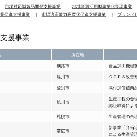
市場対応型製品開発支援事業
地域資源活用型事業化実現事業
業促進支援事業
市場適応能力高度化促進支援事業
ブランド
支援事業
名
所在地
釧路市
食品加工機械
旭川市
ＣＣＰＳ改善
登別市
高付加価値商
生産工程の合
旭川市
認証取得によ
札幌市
生産管理の合
新事業「弁当
帯広市
による生産管