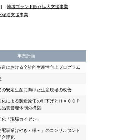
地域ブランド販路拡大支援事業
化促進支援事業
事業計画
製造における全社的生産性向上プログラム
塾
品の安定生産に向けた生産現場の改善
理化による製造原価の引下げとＨＡＣＣＰ
る品質管理体制の構築
理化「現場カイゼン」
宅配事業けやき～欅～」のコンサルタント
理合理化