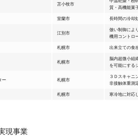
中温乾燥・粉
苫小牧市
質・高機能菓
室蘭市
長時間の冷却
倣い制御によ
江別市
機用コントロ
札幌市
出来立ての食
脳内超微小組
札幌市
を可能にする
３Ｄスキャニ
ター
札幌市
非接触体重測
札幌市
寒冷地に対応
実現事業