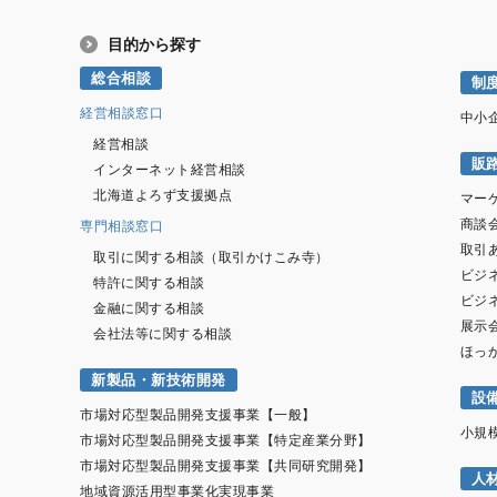
目的から探す
総合相談
制
経営相談窓口
中小
経営相談
販
インターネット経営相談
北海道よろず支援拠点
マー
商談
専門相談窓口
取引
取引に関する相談（取引かけこみ寺）
ビジ
特許に関する相談
ビジ
金融に関する相談
展示
会社法等に関する相談
ほっ
新製品・新技術開発
設
市場対応型製品開発支援事業【一般】
小規
市場対応型製品開発支援事業【特定産業分野】
市場対応型製品開発支援事業【共同研究開発】
人
地域資源活用型事業化実現事業