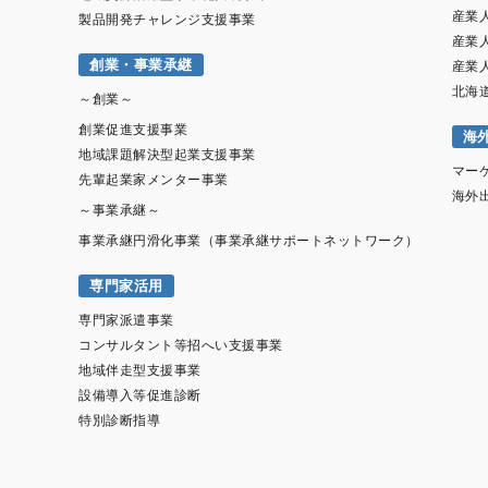
産業
製品開発チャレンジ支援事業
産業
創業・事業承継
産業
北海
～創業～
創業促進支援事業
海
地域課題解決型起業支援事業
マー
先輩起業家メンター事業
海外
～事業承継～
事業承継円滑化事業（事業承継サポートネットワーク）
専門家活用
専門家派遣事業
コンサルタント等招へい支援事業
地域伴走型支援事業
設備導入等促進診断
特別診断指導