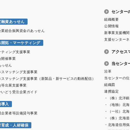
センター
組織概要
度融資あっせん
公開情報
企業総合振興資金のあっせん
新事業支援機関
支援センターネ
路開拓・マーケティング
アクセス
ケティング支援事業
会開催事業
当センタ
あっせん
沿革
ネスマッチング支援事業
当センターの位
ネスマッチング支援事業（新製品・新サービスの動画配信）
組織図
会等出展支援事業
連携協定
かいどう受注企業ガイド
・（株）北洋銀
備導入
・（地独）北海
・（一社）北海
模企業者等設備貸与事業
・（株）北海道
・北海道信用保
材育成・人材確保