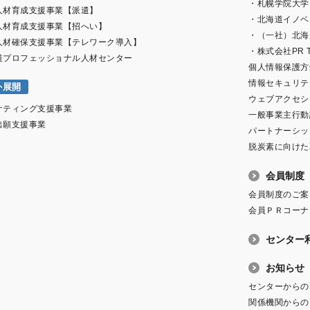
・札幌学院大学
人材育成支援事業【派遣】
・北海道イノベ
人材育成支援事業【招へい】
・（一社）北海
人材確保支援事業【テレワーク導入】
・株式会社PR T
道プロフェッショナル人材センター
個人情報保護方
情報セキュリテ
外展開
ウェブアクセシ
ケティング支援事業
一般事業主行動
出願支援事業
パートナーシッ
脱炭素に向けた
会員制度
会員制度のご案
会員ＰＲコーナ
センター
お知らせ
センターからの
関係機関からの