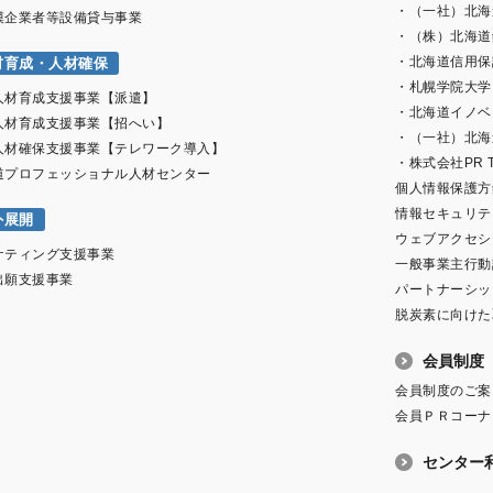
・（一社）北海
模企業者等設備貸与事業
・（株）北海道
・北海道信用保
材育成・人材確保
・札幌学院大学
人材育成支援事業【派遣】
・北海道イノベ
人材育成支援事業【招へい】
・（一社）北海
人材確保支援事業【テレワーク導入】
・株式会社PR T
道プロフェッショナル人材センター
個人情報保護方
情報セキュリテ
外展開
ウェブアクセシ
ケティング支援事業
一般事業主行動
出願支援事業
パートナーシッ
脱炭素に向けた
会員制度
会員制度のご案
会員ＰＲコーナ
センター