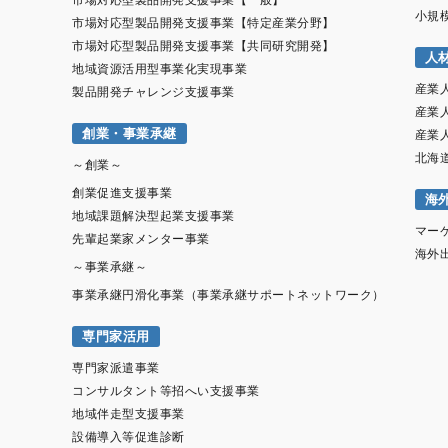
市場対応型製品開発支援事業【一般】
小規
市場対応型製品開発支援事業【特定産業分野】
市場対応型製品開発支援事業【共同研究開発】
人
地域資源活用型事業化実現事業
産業
製品開発チャレンジ支援事業
産業
創業・事業承継
産業
北海
～創業～
創業促進支援事業
海
地域課題解決型起業支援事業
マー
先輩起業家メンター事業
海外
～事業承継～
事業承継円滑化事業（事業承継サポートネットワーク）
専門家活用
専門家派遣事業
コンサルタント等招へい支援事業
地域伴走型支援事業
設備導入等促進診断