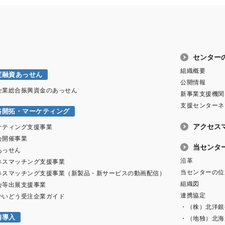
センター
組織概要
度融資あっせん
公開情報
企業総合振興資金のあっせん
新事業支援機関
支援センターネ
路開拓・マーケティング
アクセス
ケティング支援事業
会開催事業
当センタ
あっせん
沿革
ネスマッチング支援事業
当センターの位
ネスマッチング支援事業（新製品・新サービスの動画配信）
組織図
会等出展支援事業
連携協定
かいどう受注企業ガイド
・（株）北洋銀
備導入
・（地独）北海