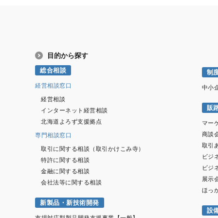
目的から探す
総合相談
制
経営相談窓口
中小
経営相談
販
インターネット経営相談
北海道よろず支援拠点
マー
商談
専門相談窓口
取引
取引に関する相談（取引かけこみ寺）
ビジ
特許に関する相談
ビジ
金融に関する相談
展示
会社法等に関する相談
ほっ
新製品・新技術開発
設