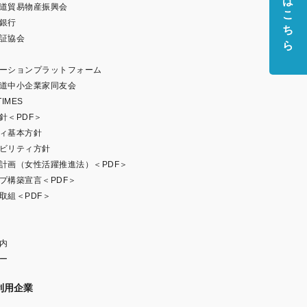
道貿易物産振興会
銀行
証協会
ーションプラットフォーム
道中小企業家同友会
IMES
針＜PDF＞
ィ基本方針
ビリティ方針
計画（女性活躍推進法）＜PDF＞
プ構築宣言＜PDF＞
取組＜PDF＞
内
ー
利用企業