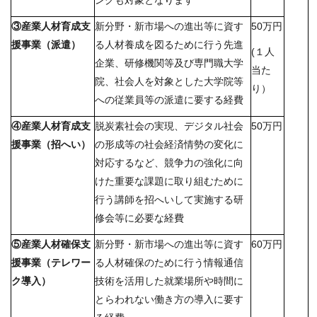
③産業人材育成支
新分野・新市場への進出等に資す
50万円
援事業（派遣）
る人材養成を図るために行う先進
(１人
企業、研修機関等及び専門職大学
当た
院、社会人を対象とした大学院等
り）
への従業員等の派遣に要する経費
④産業人材育成支
脱炭素社会の実現、デジタル社会
50万円
援事業（招へい）
の形成等の社会経済情勢の変化に
対応するなど、競争力の強化に向
けた重要な課題に取り組むために
行う講師を招へいして実施する研
修会等に必要な経費
⑤産業人材確保支
新分野・新市場への進出等に資す
60万円
援事業（テレワー
る人材確保のために行う情報通信
ク導入）
技術を活用した就業場所や時間に
とらわれない働き方の導入に要す