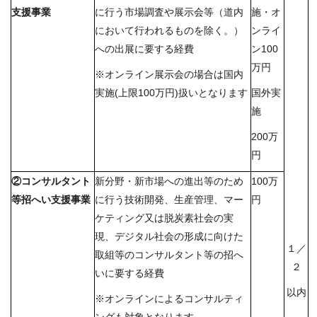
支援事業
に行う市場調査や展示会等（道内
施・オ
において行われるものを除く。）
ンライ
への出展に要する経費
ン100
万円
※オンライン展示会の場合は国内
実施(上限100万円)扱いとなります
国外実
施
200万
円
②コンサルタント
新分野・新市場への進出等のため
100万
等招へい支援事業
に行う技術開発、生産管理、マー
円
ケティング又は脱炭素社会の実
現、デジタル社会の形成に向けた
１／
取組等のコンサルタント等の招へ
２
いに要する経費
以内
※オンラインによるコンサルティ
ングも対象となります