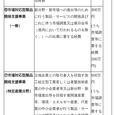
る経費
⑥市場対応型製品
新分野・新市場への進出等のため
300万
開発支援事業
に行う製品・サービスの開発及び
円
これに伴う市場調査又は展示会等
（一般）
(うち
（道内において行われるものを除
市場調
く。）への出展に要する経費
査等に
要する
経費
200万
円)
⑦市場対応型製品
立地企業との取引参入を目指す加
500万
開発支援事業
工組立型工業若しくは基盤技術産
円
業の中小企業者等又は新分野・新
（特定産業分野）
(うち
市場進出等を目指す食関連産業
市場調
等、環境・エネルギー産業、IT産
査等に
業の中小企業者が行う製品・サー
要する