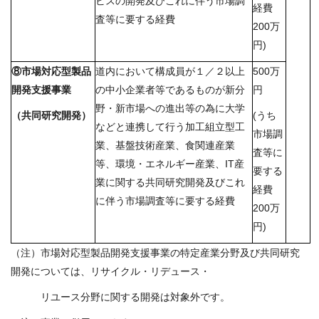
ビスの開発及びこれに伴う市場調
経費
査等に要する経費
200万
円)
⑧市場対応型製品
道内において構成員が１／２以上
500万
開発支援事業
の中小企業者等であるものが新分
円
野・新市場への進出等の為に大学
（共同研究開発）
(うち
などと連携して行う加工組立型工
市場調
業、基盤技術産業、食関連産業
査等に
等、環境・エネルギー産業、IT産
要する
業に関する共同研究開発及びこれ
経費
に伴う市場調査等に要する経費
200万
円)
（注）市場対応型製品開発支援事業の特定産業分野及び共同研究
開発については、リサイクル・リデュース・
リユース分野に関する開発は対象外です。