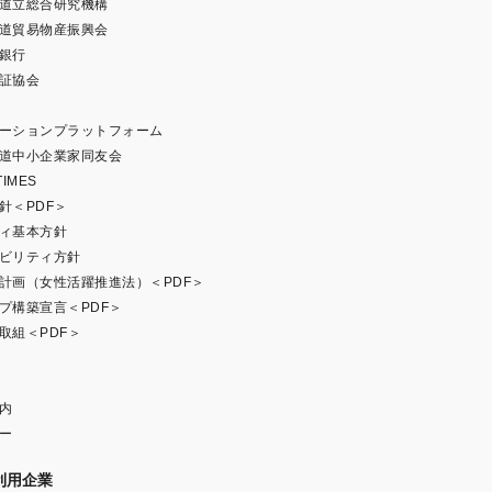
道立総合研究機構
道貿易物産振興会
銀行
証協会
ーションプラットフォーム
道中小企業家同友会
IMES
針＜PDF＞
ィ基本方針
ビリティ方針
計画（女性活躍推進法）＜PDF＞
プ構築宣言＜PDF＞
取組＜PDF＞
内
ー
利用企業