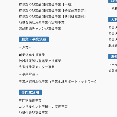
設
市場対応型製品開発支援事業【一般】
小規
市場対応型製品開発支援事業【特定産業分野】
市場対応型製品開発支援事業【共同研究開発】
人
地域資源活用型事業化実現事業
産業
製品開発チャレンジ支援事業
産業
創業・事業承継
産業
北海
～創業～
創業促進支援事業
海
地域課題解決型起業支援事業
マー
先輩起業家メンター事業
海外
～事業承継～
事業承継円滑化事業（事業承継サポートネットワーク）
専門家活用
専門家派遣事業
コンサルタント等招へい支援事業
地域伴走型支援事業