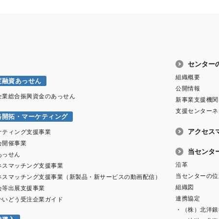
センター
組織概要
度融資あっせん
公開情報
企業総合振興資金のあっせん
新事業支援機関
支援センターネ
路開拓・マーケティング
アクセス
ケティング支援事業
会開催事業
当センタ
あっせん
沿革
ネスマッチング支援事業
当センターの位
ネスマッチング支援事業（新製品・新サービスの動画配信）
組織図
会等出展支援事業
連携協定
かいどう受注企業ガイド
・（株）北洋銀