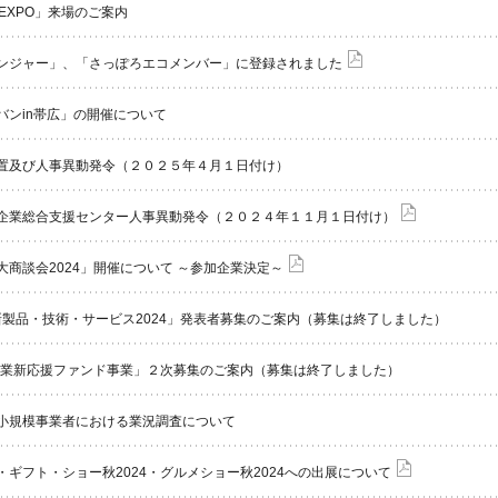
EXPO」来場のご案内
ンジャー」、「さっぽろエコメンバー」に登録されました
バンin帯広」の開催について
置及び人事異動発令（２０２５年４月１日付け）
企業総合支援センター人事異動発令（２０２４年１１月１日付け）
商談会2024」開催について ～参加企業決定～
新製品・技術・サービス2024」発表者募集のご案内（募集は終了しました）
小企業新応援ファンド事業」２次募集のご案内（募集は終了しました）
小規模事業者における業況調査について
ギフト・ショー秋2024・グルメショー秋2024への出展について