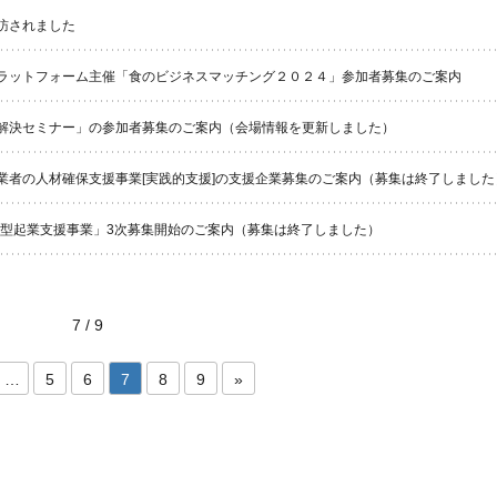
訪されました
ラットフォーム主催「食のビジネスマッチング２０２４」参加者募集のご案内
解決セミナー」の参加者募集のご案内（会場情報を更新しました）
業者の人材確保支援事業[実践的支援]の支援企業募集のご案内（募集は終了しました
解決型起業支援事業」3次募集開始のご案内（募集は終了しました）
7 / 9
…
5
6
7
8
9
»