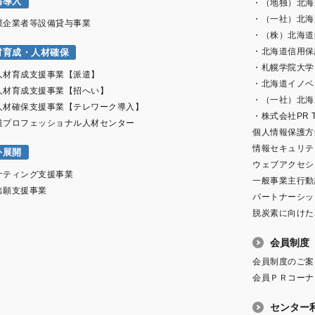
備導入
・（地独）北海
・（一社）北海
模企業者等設備貸与事業
・（株）北海道
・北海道信用保
材育成・人材確保
・札幌学院大学
人材育成支援事業【派遣】
・北海道イノベ
人材育成支援事業【招へい】
・（一社）北海
人材確保支援事業【テレワーク導入】
・株式会社PR T
道プロフェッショナル人材センター
個人情報保護方
情報セキュリテ
外展開
ウェブアクセシ
ケティング支援事業
一般事業主行動
出願支援事業
パートナーシッ
脱炭素に向けた
会員制度
会員制度のご案
会員ＰＲコーナ
センター